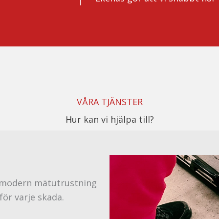
VÅRA TJÄNSTER
Hur kan vi hjälpa till?
 modern mätutrustning
för varje skada.