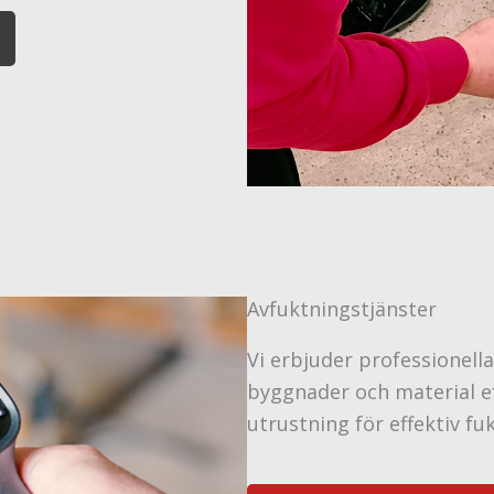
Avfuktningstjänster
Vi erbjuder professionell
byggnader och material e
utrustning för effektiv fu