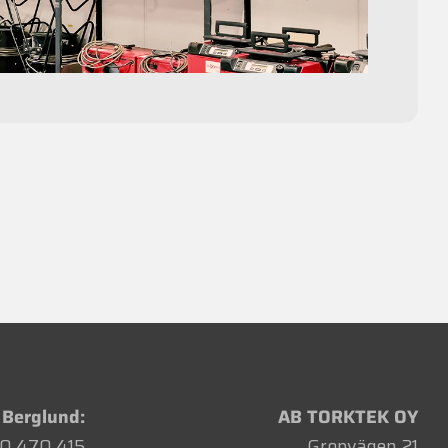
 Berglund:
AB TORKTEK OY
0 470 415
Gropvägen 21