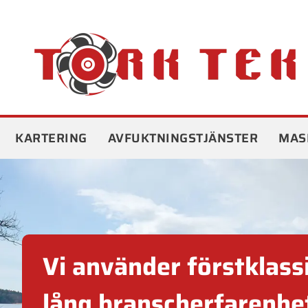
Hoppa
till
innehåll
KARTERING
AVFUKTNINGSTJÄNSTER
MAS
har en