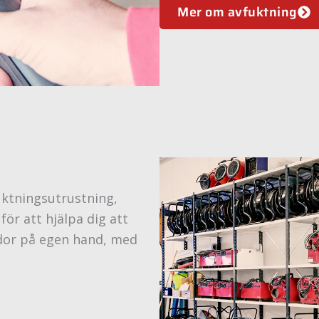
Mer om avfuktning
uktningsutrustning,
för att hjälpa dig att
dor på egen hand, med