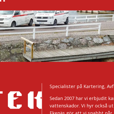
sin egen lösning!
Specialister på Kartering, A
Sedan 2007 har vi erbjudit ka
vattenskador. Vi hyr också ut
Ekenäs gör att vi snabbt når 