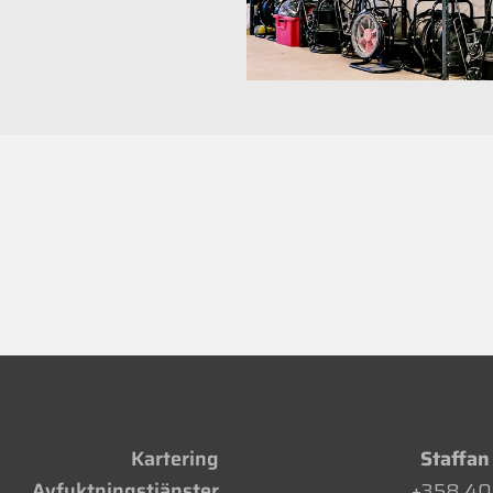
Kartering
Staffan
Avfuktningstjänster
+358 40