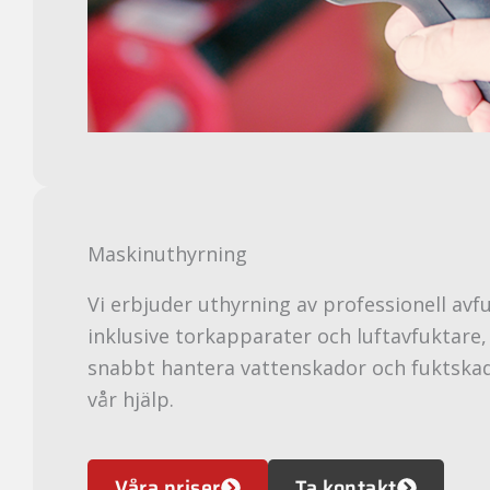
Maskinuthyrning
Vi erbjuder uthyrning av professionell avf
inklusive torkapparater och luftavfuktare, 
snabbt hantera vattenskador och fuktska
vår hjälp.
Våra priser
Ta kontakt