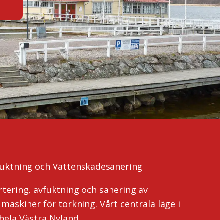
vfuktning och Vattenskadesanering
rtering, avfuktning och sanering av
 maskiner för torkning. Vårt centrala läge i
hela Västra Nyland.