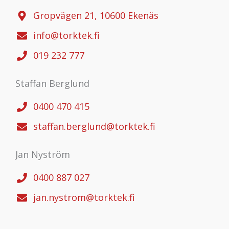
Gropvägen 21, 10600 Ekenäs
info@torktek.fi
019 232 777
Staffan Berglund
0400 470 415
staffan.berglund@torktek.fi
Jan Nyström
0400 887 027
jan.nystrom@torktek.fi