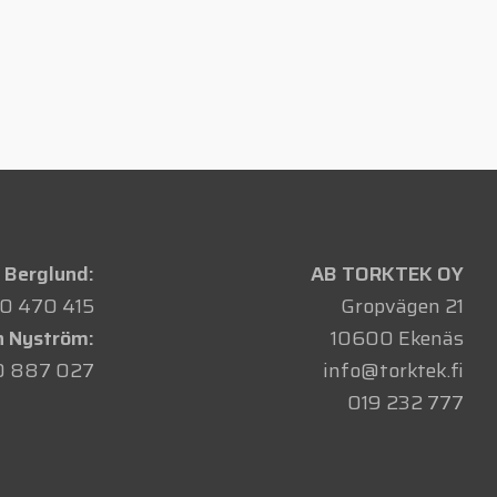
 Berglund:
AB TORKTEK OY
0 470 415
Gropvägen 21
n Nyström:
10600 Ekenäs
0 887 027
info@torktek.fi
019 232 777