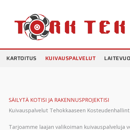
Siirry
sisältöön
KARTOITUS
KUIVAUSPALVELUT
LAITEVU
SÄILYTÄ KOTISI JA RAKENNUSPROJEKTISI
Kuivauspalvelut Tehokkaaseen Kosteudenhallin
Tarjoamme laajan valikoiman kuivauspalveluja v