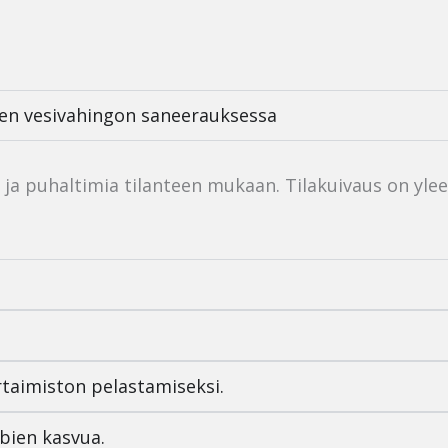
sen vesivahingon saneerauksessa
ia ja puhaltimia tilanteen mukaan. Tilakuivaus on y
rtaimiston pelastamiseksi.
bien kasvua.