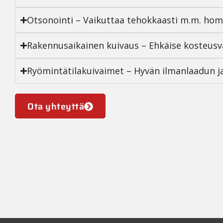
Otsonointi – Vaikuttaa tehokkaasti m.m. home
Rakennusaikainen kuivaus – Ehkäise kosteusv
Ryömintätilakuivaimet – Hyvän ilmanlaadun j
Ota yhteyttä