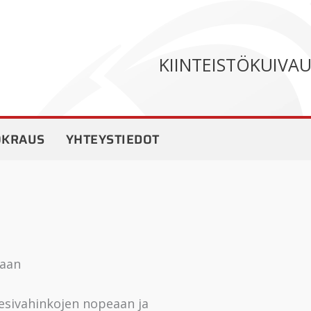
KIINTEISTÖKUIVA
OKRAUS
YHTEYSTIEDOT
taan
esivahinkojen nopeaan ja